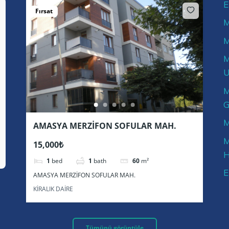
E
Fırsat
M
M
M
U
M
G
M
AMASYA MERZİFON SOFULAR MAH.
M
15,000₺
H
1
bed
1
bath
60
m²
E
AMASYA MERZİFON SOFULAR MAH.
KİRALIK DAİRE
Tümünü görüntüle