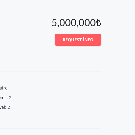
5,000,000₺
REQUEST INFO
aire
oms
:
2
vel
:
2