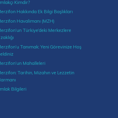
mlakçı Kimdir?
erzifon Hakkında Ek Bilgi Başlıkları
erzifon Havalimanı (MZH)
erzifon’un Türkiye’deki Merkezlere
zaklığı
erzifon’u Tanımak: Yeni Görevinize Hoş
eldiniz
erzifon’un Mahalleleri
erzifon: Tarihin, Mizahın ve Lezzetin
armanı
mlak Bilgileri