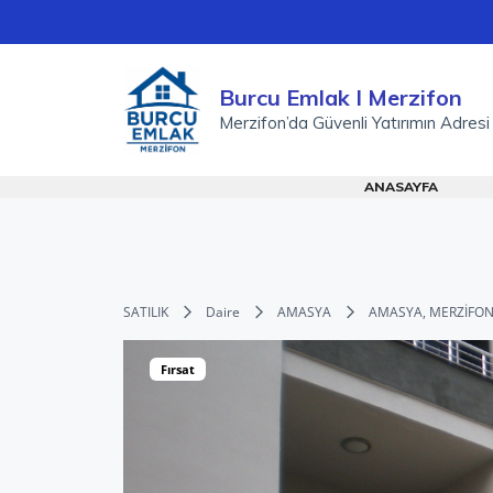
İçeriğe
atla
Burcu Emlak I Merzifon
Merzifon’da Güvenli Yatırımın Adresi
ANASAYFA
SATILIK
Daire
AMASYA
AMASYA, MERZİFON
Fırsat