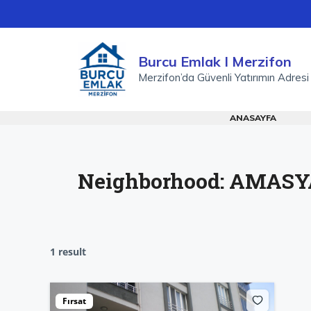
İçeriğe
atla
Burcu Emlak I Merzifon
Merzifon’da Güvenli Yatırımın Adresi
ANASAYFA
Neighborhood:
AMASYA
1 result
Fırsat