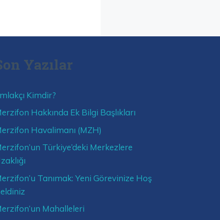
Son Yazılar
mlakçı Kimdir?
erzifon Hakkında Ek Bilgi Başlıkları
erzifon Havalimanı (MZH)
erzifon’un Türkiye’deki Merkezlere
zaklığı
erzifon’u Tanımak: Yeni Görevinize Hoş
eldiniz
erzifon’un Mahalleleri