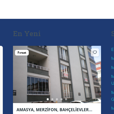
En Yeni
E
Fırsat
M
M
M
U
M
G
M
AMASYA, MERZİFON, BAHÇELİEVLER